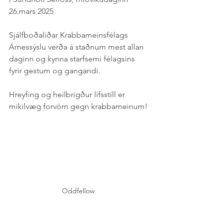
26.mars 2025
Sjálfboðaliðar Krabbameinsfélags 
Árnessýslu verða á staðnum mest allan 
daginn og kynna starfsemi félagsins 
fyrir gestum og gangandi.
Hreyfing og heilbrigður lífsstíll er 
mikilvæg forvörn gegn krabbameinum!
Oddfellow 