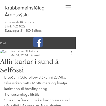
Krabbameinsfélag
Árnessýslu
arnessysla@krabb.is
Sími:
482 1022
Eyravegur 31, 800 Selfoss
Post
Svanhildur Olafsdottir
Mar 24, 2025
1 min read
Allir karlar í sund á
Selfossi
Bræður í Oddfellow stúkunni 28 Atla, 
taka virkan þátt í Mottumars og hvetja 
karlmenn til hreyfingar og 
 heilsusamlegs lífstíls.  
Stúkan býður öllum karlmönnum í sund 
í Sundhöll Selfoss, miðvikudaginn 