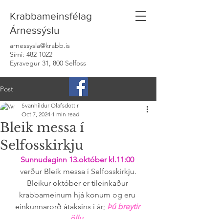
Krabbameinsfélag
Árnessýslu
arnessysla@krabb.is
Sími:
482 1022
Eyravegur 31, 800 Selfoss
Post
Svanhildur Olafsdottir
Oct 7, 2024
1 min read
Bleik messa í
Selfosskirkju
Sunnudaginn 13.október kl.11:00 
verður Bleik messa í Selfosskirkju.
Bleikur október er tileinkaður 
krabbameinum hjá konum og eru 
einkunnarorð átaksins í ár; 
Þú breytir 
öllu
. 