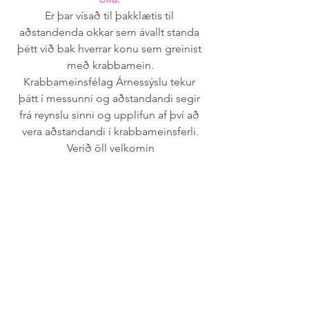
Er þar vísað til þakklætis til 
aðstandenda okkar sem ávallt standa 
þétt við bak hverrar konu sem greinist 
með krabbamein.
Krabbameinsfélag Árnessýslu tekur 
þátt í messunni og aðstandandi segir 
frá reynslu sinni og upplifun af því að 
vera aðstandandi í krabbameinsferli.
Verið öll velkomin