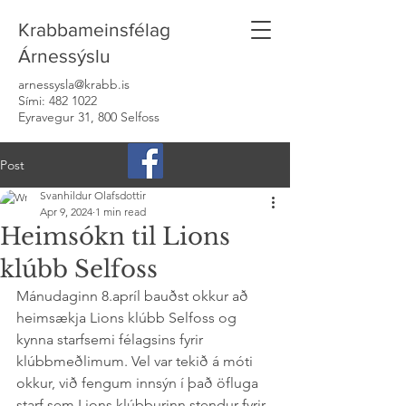
Krabbameinsfélag
Árnessýslu
arnessysla@krabb.is
Sími:
482 1022
Eyravegur 31, 800 Selfoss
Post
Svanhildur Olafsdottir
Apr 9, 2024
1 min read
Heimsókn til Lions
klúbb Selfoss
Mánudaginn 8.apríl bauðst okkur að 
heimsækja Lions klúbb Selfoss og 
kynna starfsemi félagsins fyrir 
klúbbmeðlimum. Vel var tekið á móti 
okkur, við fengum innsýn í það öfluga 
starf sem Lions klúbburinn stendur fyrir 