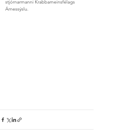
stjórnarmanni Krabbameinsfélags 
Árnessýslu.