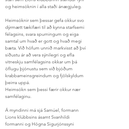
og heimsóknin í alla staði ánægjuleg.
Heimsóknir sem þessar gefa okkur svo 
dýrmætt tækifæri til að kynna starfsemi 
félagsins, svara spurningum og eiga 
samtal um hvað er gott og hvað megi 
bæta. Við höfum unnið markvisst að því 
síðustu ár að vera sýnilegri og efla 
vitneskju samfélagsins okkar um þá 
öflugu þjónustu sem við bjóðum 
krabbameinsgreindum og fjölskyldum 
þeirra uppá.
Heimsókn sem þessi færir okkur nær 
samfélaginu.
Á myndinni má sjá Samúel, formann 
Lions klúbbsins ásamt Svanhildi 
formanni og Högna Sigurjónssyni 