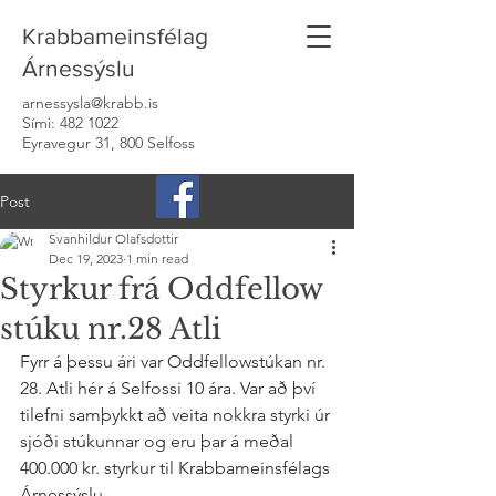
Krabbameinsfélag
Árnessýslu
arnessysla@krabb.is
Sími:
482 1022
Eyravegur 31, 800 Selfoss
Post
Svanhildur Olafsdottir
Dec 19, 2023
1 min read
Styrkur frá Oddfellow
stúku nr.28 Atli
Fyrr á þessu ári var Oddfellowstúkan nr. 
28. Atli hér á Selfossi 10 ára. Var að því 
tilefni samþykkt að veita nokkra styrki úr 
sjóði stúkunnar og eru þar á meðal 
400.000 kr. styrkur til Krabbameinsfélags 
Árnessýslu.