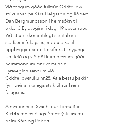
Við fengum góða fulltrúa Oddfellow 
stúkunnar, þá Kára Helgason og Róbert 
Dan Bergmundsson í heimsókn til 
okkar á Eyraveginn í dag, 19.desember. 
Við áttum skemmtilegt samtal um 
starfsemi félagsins, möguleika til 
uppbyggingar og tækifæra til nýjunga.
Um leið og við þökkum þessum góðu 
herramönnum fyrir komuna á 
Eyraveginn sendum við 
Oddfellowstúku nr.28, Atla bestu þakkir 
fyrir þeirra ríkulega styrk til starfsemi 
félagsins.
Á myndinni er Svanhildur, formaður 
Krabbameinsfélags Árnessýslu ásamt 
þeim Kára og Róberti.