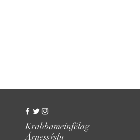
Krabbameinfélag
Árnessýslu