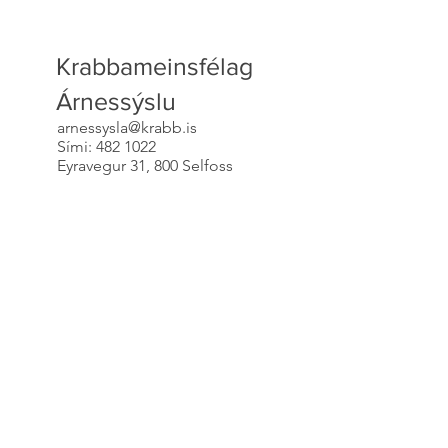
Krabbameinsfélag
Árnessýslu
arnessysla@krabb.is
Sími: 482 1022
Eyravegur 31, 800 Selfoss