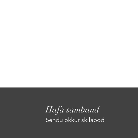
Hafa samband
Sendu okkur skilaboð