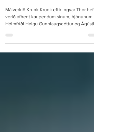
Málverkið Krunk Krunk
afhent
Málverkið Krunk Krunk eftir Ingvar Thor hefur
verið afhent kaupendum sínum, hjónunum
Hólmfríði Helgu Gunnlaugsdóttur og Ágústi
Hallvarðssyni. Málverkið var gjöf frá Ingvari
Thor til styrktar starfsemi félagsins og var selt
á uppboði sem Gallery Listasel á Selfossi sá
um fyrir hönd félagsins. Krabbameinsfélag
Árnessýslu óskar þeim Hólmfríði og Ágústi til
hamingju með glæsilega listaverkið. Innilegar
þakkir einnig til Gallerí Listasel fyrir einstaka
samvinnu og velvilja í garð