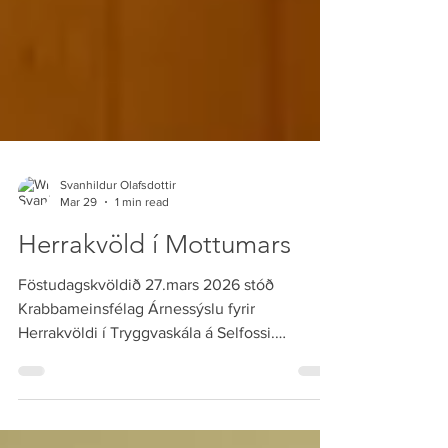
Svanhildur Olafsdottir
Mar 29
1 min read
Herrakvöld í Mottumars
Föstudagskvöldið 27.mars 2026 stóð
Krabbameinsfélag Árnessýslu fyrir
Herrakvöldi í Tryggvaskála á Selfossi.
Fjölmargir herramenn nutu kvöldsins saman
undir góðri veislustjórn okkar trygga og
einstaka Gabríels Werner, en hann hefur í