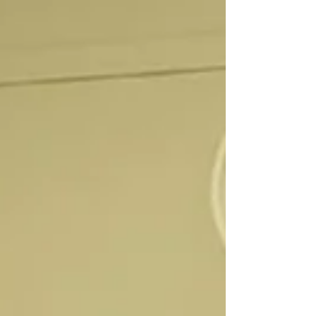
gegnum tíðina veislustýrt fjölmörgum
viðburðum á vegum félagsins. Grétar Lárus
Matthíasson tónlistarmaður mætti með
gítarinn og flutti frumsamin lög af plötunni
sinni Unbreakable í bland við klassíska
slagara. Meðal gesta voru einnig
tónlistarmenn