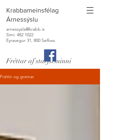
Krabbameinsfélag
Árnessýslu
arnessysla@krabb.is
Sími:
482 1022
Eyravegur 31, 800 Selfoss
Fréttar af starfseminni
Fréttir og greinar