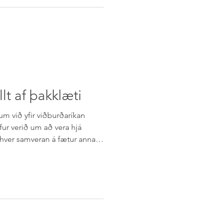
in á fyrsta stjórnarfundi
slu á forvarnir og
lt af þakklæti
um við yfir viðburðaríkan
fur verið um að vera hjá
ver samveran á fætur annarri
dlega og félagslega heilsu.
ega mikils velvilja og
félaginu. Þakklæti er okkur
 sem hafa styrkt félagið á einn
vinnuframlagi, fjárframlagi
mi og viðburðum.