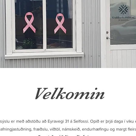
Velkomin
slu er með aðstöðu að Eyravegi 31 á Selfossi. Opið er þrjá daga í viku
jafningjastuðning, fræðslu, viðtöl, námskeið, endurhæfingu og margt fleir