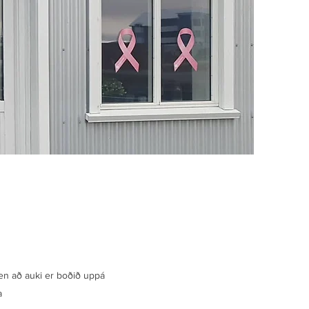
 en að auki er boðið uppá
a