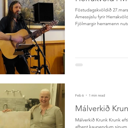
Föstudagskvöldið 27.mars
Árnessýslu fyrir Herrakvöld
Fjölmargir herramenn nut
góðri veislustjórn okkar t
Werner, en hann hefur í ge
fjölmörgum viðburðum á v
Matthíasson tónlistarmað
flutti frumsamin lög af pl
bland við klassíska slagar
tónlistarmenn
Feb 6
1 min read
Málverkið Krun
Málverkið Krunk Krunk efti
afhent kaupendum sínum,