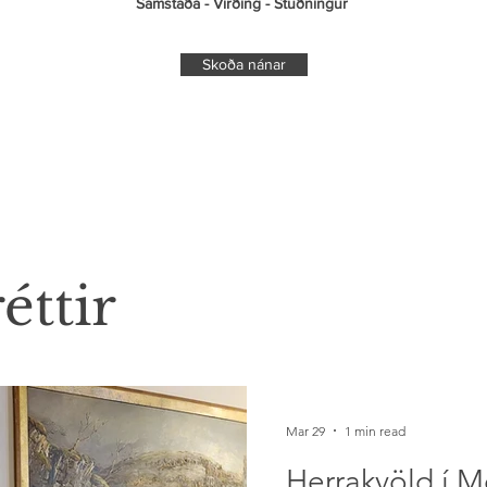
Samstaða - Virðing - Stuðningur ​
Skoða nánar
éttir
Mar 29
1 min read
Herrakvöld í 