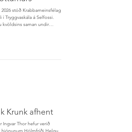
 2026 stóð Krabbameinsfélag
i í Tryggvaskála á Selfossi.
u kvöldsins saman undir
rygga og einstaka Gabríels
gnum tíðina veislustýrt
egum félagsins. Grétar Lárus
ur mætti með gítarinn og
ötunni sinni Unbreakable í
a. Meðal gesta voru einnig
k Krunk afhent
r Ingvar Thor hefur verið
 hjónunum Hólmfríði Helgu