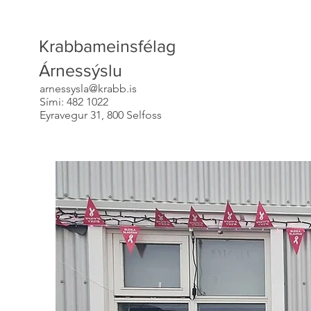
Krabbameinsfélag
Árnessýslu
arnessysla@krabb.is
Sími: 482 1022
Eyravegur 31, 800 Selfoss