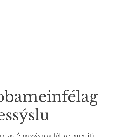
bbameinfélag
essýslu
élag Árnessýslu er félag sem veitir