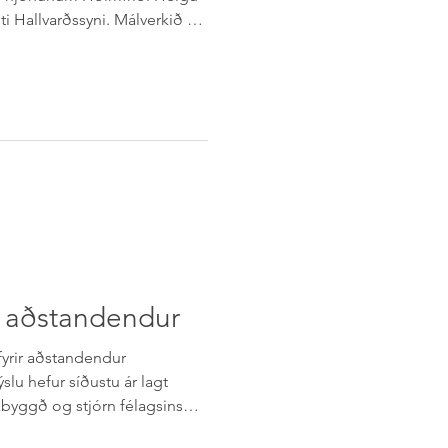
 Hallvarðssyni. Málverkið var
yrktar starfsemi félagsins og var
 Listasel á Selfossi sá um
bbameinsfélag Árnessýslu
Ágústi til hamingju með
egar þakkir einnig til Gallerí
innu og velvilja í garð
ð aðstandendur
fyrir aðstandendur
lu hefur síðustu ár lagt
abyggð og stjórn félagsins
a þörfum krabbameinsgreindra