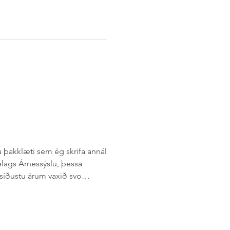
 þeirra eftir bestu getu. Frá
 bjóða upp á
ir aðstandendur
n hópurinn hittast fyrsta
ði félagsins
naverkefni er að
u þakklæti sem ég skrifa annál
lags Árnessýslu, þessa
 síðustu árum vaxið svo
ð gildi sitt sem mikilvæg
r verður aðeins stiklað á
agsins en ítarlegri umfjöllun og
 birtast í ársskýrslu