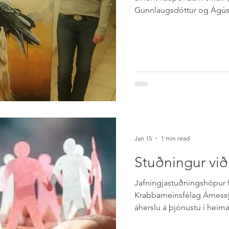
Gunnlaugsdóttur og Ágústi
gjöf frá Ingvari Thor til st
selt á uppboði sem Gallery
fyrir hönd félagsins. Kra
óskar þeim Hólmfríði og 
glæsilega listaverkið. Innil
Listasel fyrir einstaka samv
Jan 15
1 min read
Stuðningur vi
Jafningjastuðningshópur 
Krabbameinsfélag Árnessýs
áherslu á þjónustu í heim
lagt sig fram við að mæt