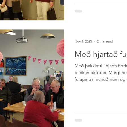
félagsins. Ákvörðun var tek
ársins 2025, að leggja áher
lífstílstengda þæ
Nov 1, 2025
2 min read
Með hjartað ful
Með þakklæti í hjarta horf
bleikan október. Margt he
félaginu í mánuðinum og h
verið næringarrík fyrir an
Félagið hefur notið gríðarl
samstöðu víðsvegar úr sam
efst í huga til allra þeirra
eða annan hátt, ýmist með 
og/eða þátttöku í starfse
Krabbameins