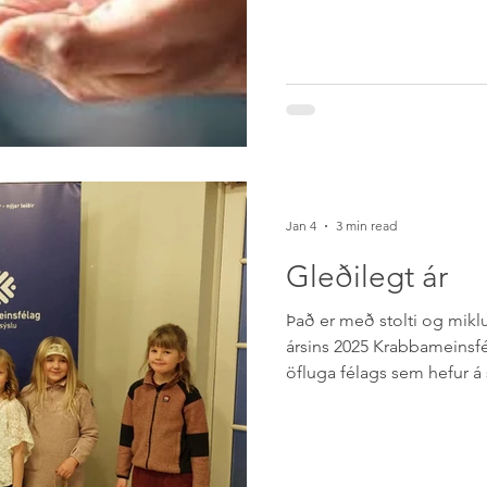
einstaklinga og fjölskyldna
febrúar 2026 mun félagið
jafningjastuðningshóp fyr
krabbameinsgreindra og mu
þriðjudag hvers mánaðar kl.17:30 í húsnæ
að Eyravegi 31 . Um tilrau
Jan 4
3 min read
Gleðilegt ár
Það er með stolti og mikl
ársins 2025 Krabbameinsfé
öfluga félags sem hefur á
gríðarlega og hefur sanna
þjónusta í heimabyggð. Hé
helstu þátttum í starfi fél
yfirferð um starfsemina mun