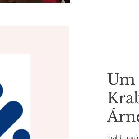
Um
Kra
Árn
Krabbameinf